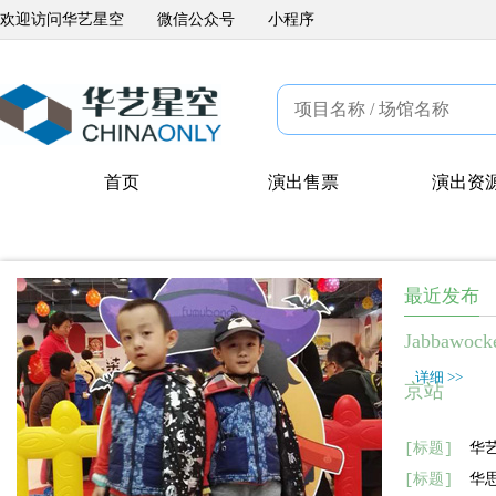
欢迎访问华艺星空
微信公众号
小程序
首页
演出售票
演出资
最近发布
Jabbawo
详细 >>
京站
[标题]
华
[标题]
华