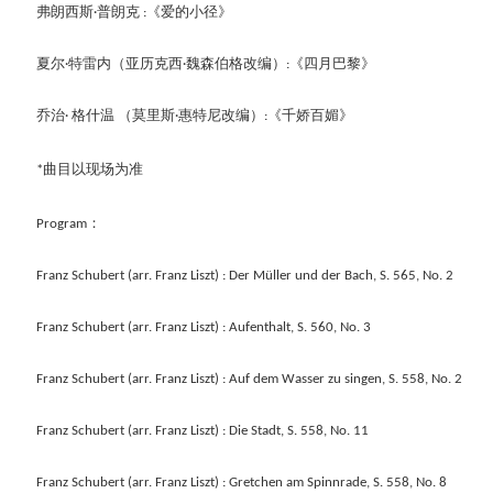
弗朗西斯
普朗克
《爱的小径》
·
:
夏尔
特雷内（亚历克西
魏森伯格改编）
《四月巴黎》
·
·
:
乔治
格什温
（莫里斯
惠特尼改编）
《千娇百媚》
· 
·
:
曲目以现场为准 
*
：
Program
Franz Schubert (arr. Franz Liszt) : Der Müller und der Bach, S. 565, No. 2
Franz Schubert (arr. Franz Liszt) : Aufenthalt, S. 560, No. 3
Franz Schubert (arr. Franz Liszt) : Auf dem Wasser zu singen, S. 558, No. 2
Franz Schubert (arr. Franz Liszt) : Die Stadt, S. 558, No. 11
Franz Schubert (arr. Franz Liszt) : Gretchen am Spinnrade, S. 558, No. 8