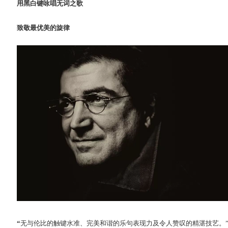
用黑白键咏唱无词之歌
致敬最优美的旋律
“
无与伦比的触键水准、完美和谐的乐句表现力及令人赞叹的精湛技艺。