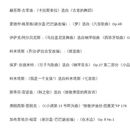
赫苏斯
古里迪
《
卡拉斯奎拉
》
选自《古老的舞蹈》
·
:
爱德华
格里格
谢尔盖
巴巴扬改编）
《梦》选自《六首歌曲》
·
(
·
:
Op.48 
伊萨克
阿尔贝尼斯 
《马拉盖尼亚舞曲》选自钢琴组曲
《西班牙组曲》
·
:
O
科米塔斯（乔治
萨拉吉安改编）
《摇篮曲》
·
:
保罗
欣德米特
《
引子与歌曲
》
选自《钢琴音乐》
第二部分《小品
· 
:
 Op.37 
科米塔斯
《
我是一个女孩
》
选自科米塔斯《七首歌》
:
”
斯蒂芬
雷诺兹
《秋之歌》选自《致敬弗雷的两首诗》
·
:
弗朗西斯
普朗克
《
小调第 
号即兴曲》
致敬伊迪丝
琵雅芙
·
: 
C
15 
“
·
”FP 176
加布里埃尔
福雷
（谢尔盖
巴巴扬改编）
《在水边》
·
· 
:
 Op. 8 No.
1