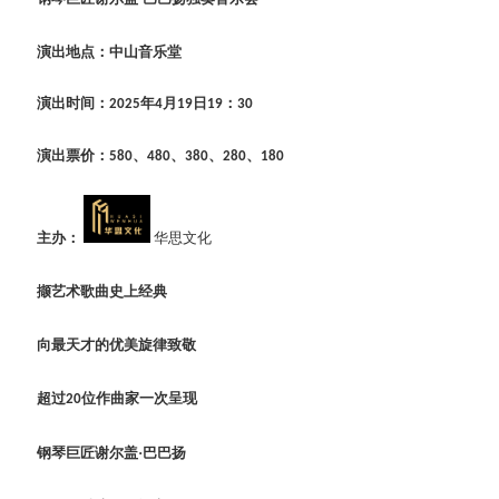
演出地点：中山音乐堂
演出时间：
年
月
日
：
2025
4
19
19
30
演出票价：
、
、
、
、
580
480
380
280
180
主办：
华思文化
撷艺术歌曲史上经典
向最天才的优美旋律致敬
超过
位作曲家一次呈现
20
钢琴巨匠谢尔盖
·巴巴扬