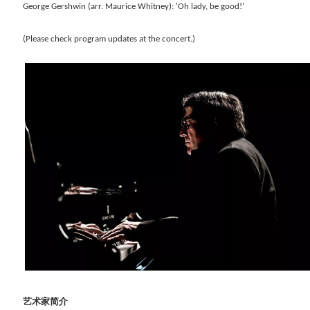
George Gershwin (arr. Maurice Whitney): 'Oh lady, be good!'
(Please check program updates at the concert.)
艺术家简介