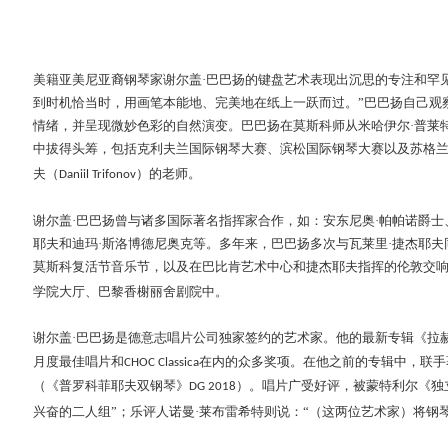
美籍亚美尼亚裔钢琴家谢尔盖
·巴巴扬的键盘艺术表现出沉思的专注和罕
到时机恰当时，用画笔本能地、完美地在纸上一跃而过。”巴巴扬自己观
情绪，并呈现微妙色彩的自然演变。巴巴扬在莫斯科师从米哈伊尔·普莱
中拔得头筹，包括克利夫兰国际钢琴大赛、滨松国际钢琴大赛以及苏格兰
夫（
）的老师。
Daniil Trifonov
谢尔盖
·巴巴扬曾与诸多国际著名指挥家合作，如：安东尼奥·帕帕诺爵士、
耶夫和迪玛·斯洛博德尼奥克等。多年来，巴巴扬多次与瓦莱里·捷杰耶夫
莫斯科复活节音乐节，以及在巴比肯艺术中心和捷杰耶夫指挥的伦敦交
学院大厅、巴黎香榭丽舍剧院中。
谢尔盖
·巴巴扬是德意志唱片公司独家签约的艺术家。他的最新专辑《拉
月度最佳唱片和
在内的众多奖项。在他之前的专辑中，联手
CHOC Classica
（《普罗科菲耶夫双钢琴》
）。唱片广受好评，被蒙特利尔《独
DG 2018
兴奋的二人组”；乐评人诺曼·莱布雷希特则说：“（这两位艺术家）将钢