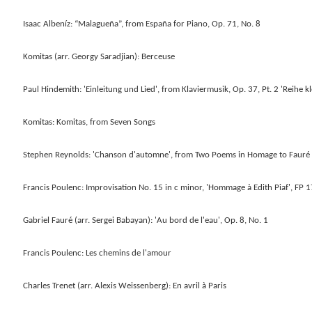
Isaac Albeníz: “Malagueña”, from España for Piano, Op. 71, No. 8
Komitas (arr. Georgy Saradjian): Berceuse
Paul Hindemith: 'Einleitung und Lied', from Klaviermusik, Op. 37, Pt. 2 'Reihe k
Komitas: Komitas, from Seven Songs
Stephen Reynolds: 'Chanson d'automne', from Two Poems in Homage to Fauré
Francis Poulenc: Improvisation No. 15 in c minor, 'Hommage à Edith Piaf', FP 
Gabriel Fauré (arr. Sergei Babayan): 'Au bord de l'eau', Op. 8, No. 1
Francis Poulenc: Les chemins de l'amour
Charles Trenet (arr. Alexis Weissenberg): En avril à Paris