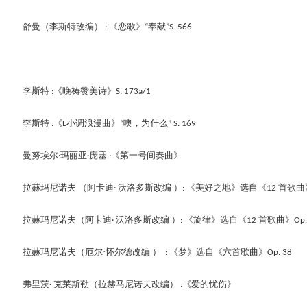
舒曼
（李斯特改编）
《恋歌》
奉献
: 
“
”S. 566
李斯特
《晚祷赞美诗》
:
S. 173a/1
李斯特
《
小调浪漫曲》
噢，为什么
:
E
“
” S. 169
曼努埃尔
玛丽亚
庞塞
《第一号间奏曲》
·
·
:
拉赫玛尼诺夫
（
阿卡迪
沃洛多斯改编
）
《
美好之地
》
选自《
首歌曲
· 
:
12 
拉赫玛尼诺夫
（
阿卡迪
沃洛多斯改编
）
《
旋律
》
选自《
首歌曲》
· 
: 
12 
Op
拉赫玛尼诺夫
（厄尔
·
怀尔德改编
）
《
梦
》
选自《六首歌曲》
: 
Op. 38
弗里茨
克莱斯勒（拉赫马尼诺夫改编）
《爱的忧伤》
· 
: