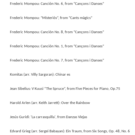
Frederic Mompou: Canción No. 6, from “Cançons i Danses”
Frederic Mompou: “Misteriós”, from “Cants màgics”
Frederic Mompou: Canción No. 8, from “Cançons i Danses”
Frederic Mompou: Canción No. 1, from “Cançons i Danses”
Frederic Mompou: Canción No. 7, from “Cançons i Danses”
Komitas (arr. Villy Sargsran): Chinar es
Jean Sibelius: V Kuusi “The Spruce”, from Five Pieces for Piano, Op.75
Harold Arlen (arr. Keith Jarrett): Over the Rainbow
Jesús Guridi: 'La carrasquilla', from Danzas Viejas
Edvard Grieg (arr. Sergei Babayan): Ein Traum, from Six Songs, Op. 48, No. 6