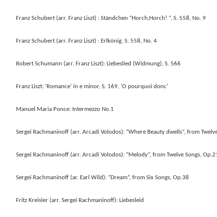
Franz Schubert (arr. Franz Liszt) : Ständchen “Horch,Horch! ”, S. 558, No. 9
Franz Schubert (arr. Franz Liszt) : Erlkönig, S. 558, No. 4
Robert Schumann (arr. Franz Liszt): Liebeslied (Widmung), S. 566
Franz Liszt: 'Romance' in e minor, S. 169, 'O pourquoi donc'
Manuel Maria Ponce: Intermezzo No.1
Sergei Rachmaninoff (arr. Arcadi Volodos): “Where Beauty dwells”, from Twelv
Sergei Rachmaninoff (arr. Arcadi Volodos): “Melody”, from Twelve Songs, Op.2
Sergei Rachmaninoff (ar. Earl Wild): “Dream”, from Six Songs, Op.38
Fritz Kreisler (arr. Sergei Rachmaninoff): Liebesleid