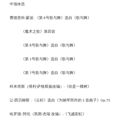
中场休息
费德里科
蒙波
《第
号歌与舞》选自《歌与舞》
·
: 
 6
《魔术之歌》第四首
《第
号歌与舞》选自《歌与舞》
 8
《第
号歌与舞》选自《歌与舞》
 1
《第
号歌与舞》选自《歌与舞》
 7
科米塔斯（维利
萨格斯扬改编）
《你是一棵树》
·
:
让
西贝柳斯
《云杉》选自《为钢琴而作的
首曲子》
·
:
 5 
Op.75
哈罗德
阿伦（凯斯
杰瑞 改编）
《飞越彩虹》
· 
·
: