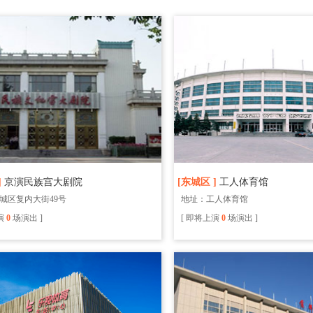
]
京演民族宫大剧院
[东城区 ]
工人体育馆
城区复内大街49号
地址：工人体育馆
演
0
场演出 ]
[ 即将上演
0
场演出 ]