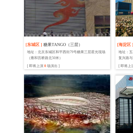
[东城区 ]
糖果TANGO（三层）
[海淀区 
地址：北京东城区和平西街79号糖果三层星光现场
地址：五
（雍和宫桥路北50米）
复兴路与
[ 即将上演
0
场演出 ]
[ 即将上