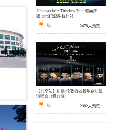
Jabbawockeez Timeless Tour 假面舞
团“永恒”巡演-杭州站
￥
起
2478人预览
【北京站】酣畅-伦敦西区音乐剧明星
演唱会（经典版）
￥
起
2082人预览