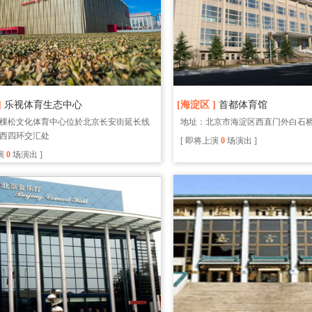
]
乐视体育生态中心
[海淀区 ]
首都体育馆
棵松文化体育中心位於北京长安街延长线
地址：北京市海淀区西直门外白石桥
西四环交汇处
[ 即将上演
0
场演出 ]
演
0
场演出 ]