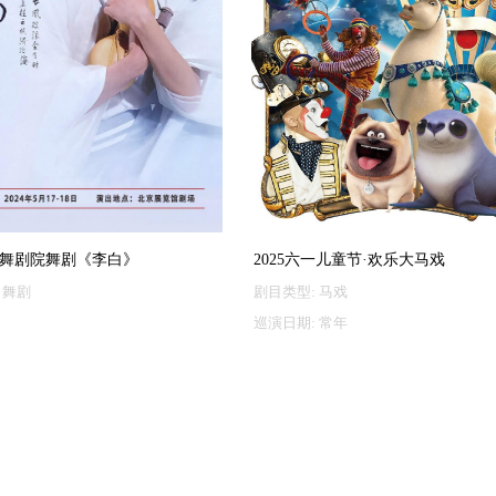
舞剧院舞剧《李白》
2025六一儿童节·欢乐大马戏
舞剧
剧目类型:
马戏
巡演日期:
常年