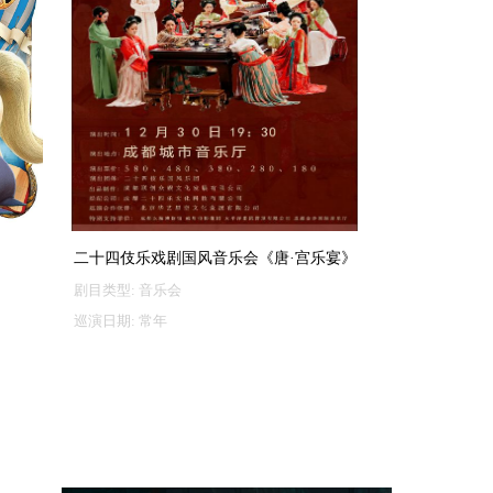
二十四伎乐戏剧国风音乐会《唐·宫乐宴》
剧目类型:
音乐会
巡演日期:
常年