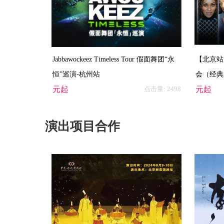
Jabbawockeez Timeless Tour 假面舞团“永
【北京站
恒”巡演-杭州站
会（经典
元起
点击量:
2498
元起
演出项目合作