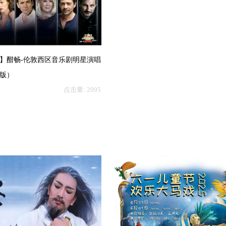
】酣畅-伦敦西区音乐剧明星演唱
版）
点击量:
2095