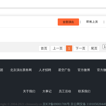
|
即将上演
|
全部演出
首页
上一页
1
下一页
尾页
团
北京演出票务网
人才招聘
星空广告
官方微博
官方
关于我们
大事记
员工活动
联系我们
right © 2004-2021 chinaonly.cn
京ICP备09001706号
京公网安备 11010502044