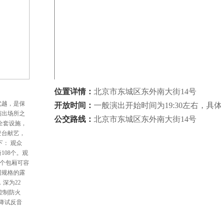
位置详情：
北京市东城区东外南大街14号
优越，是保
开放时间：
一般演出开始时间为19:30左右，
演出场所之
公交路线：
北京市东城区东外南大街14号
全套设施，
登台献艺，
： 观众
108个。观
每个包厢可容
同规格的露
，深为22
控制防火
降试反音