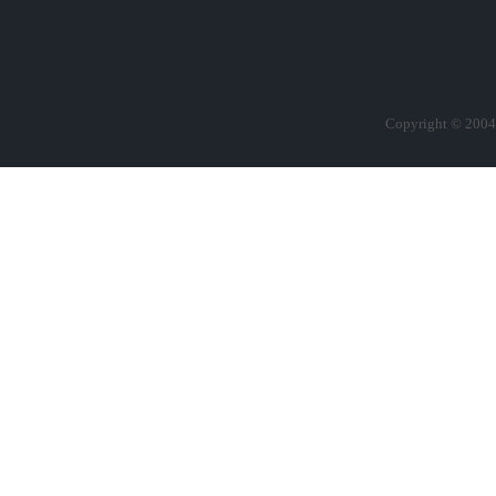
Copyright © 2004