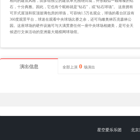
相同的建筑风格，由多组独立的建筑单元围绕而成，外形颇似一颗璀璨的钻
石，十分典雅。因此，它也有个昵称就是“钻石”，或“钻石球场”。 这座拥有
可开式屋顶和双顶玻璃包房的球场，可容纳1.5万名观众，球场的看台区设有
360度观景平台，球迷在观看中央球场比赛之余，还可鸟瞰奥林匹克森林公
园。这座球场的硬件设施可与大满贯赛任何一座中央球场相媲美，是可全天
候进行文体活动的亚洲最大规模网球场馆。
0
演出信息
全部上演
场演出
星空爱乐乐团
北京